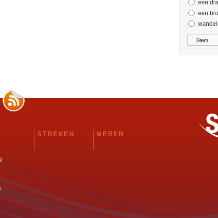
een dra
een bro
wandele
STREKEN
MEREN
g
a