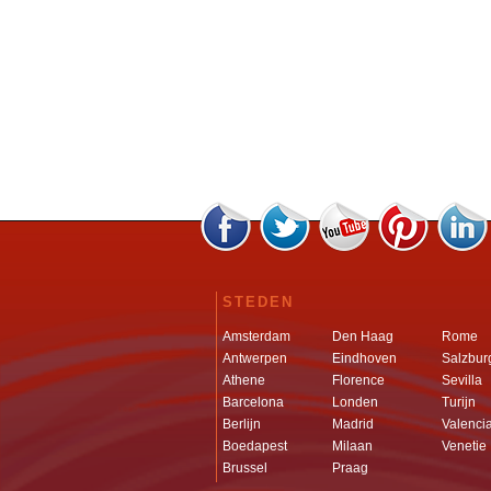
STEDEN
Amsterdam
Den Haag
Rome
Antwerpen
Eindhoven
Salzbur
Athene
Florence
Sevilla
Barcelona
Londen
Turijn
Berlijn
Madrid
Valenci
Boedapest
Milaan
Venetie
Brussel
Praag