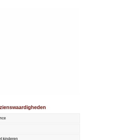
ezienswaardigheden
ence
t kinderen