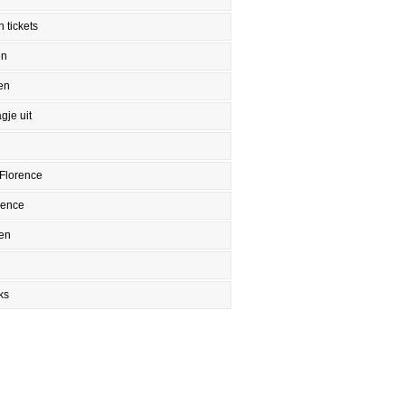
 tickets
en
en
gje uit
Florence
rence
en
ks