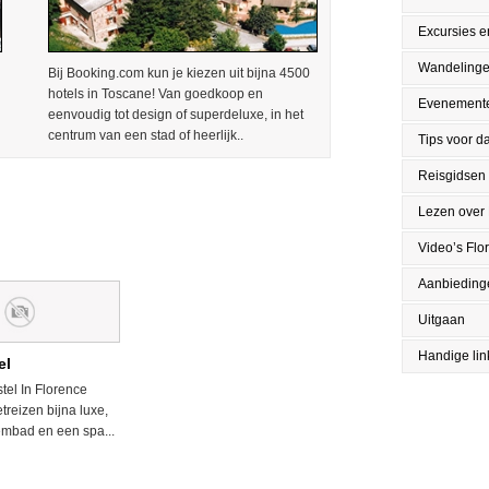
Excursies en
Wandeling
Bij Booking.com kun je kiezen uit bijna 4500
hotels in Toscane! Van goedkoop en
Evenement
eenvoudig tot design of superdeluxe, in het
centrum van een stad of heerlijk..
Tips voor da
Reisgidsen
Lezen over 
Video’s Flo
Aanbieding
Uitgaan
Handige lin
el
tel In Florence
reizen bijna luxe,
mbad en een spa...