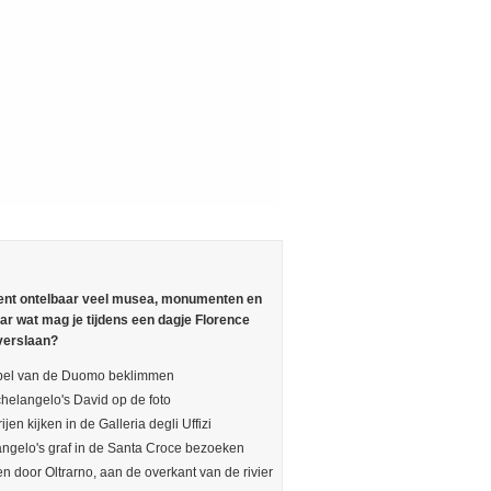
ent ontelbaar veel musea, monumenten en
ar wat mag je tijdens een dagje Florence
overslaan?
pel van de Duomo beklimmen
helangelo's David op de foto
ijen kijken in de Galleria degli Uffizi
ngelo's graf in de Santa Croce bezoeken
en door Oltrarno, aan de overkant van de rivier