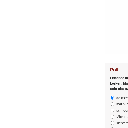
Poll
Florence k
kerken. Ma
echt niet 
de koe
met Mic
schilder
Michela
slenter