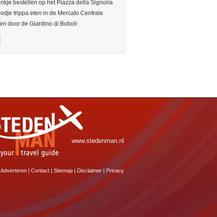
nkje bestellen op het Piazza della Signoria
odje trippa eten in de Mercato Centrale
n door de Giardino di Boboli
www.stedenman.nl
Adverteren
|
Contact
|
Sitemap
|
Disclaimer
|
Privacy