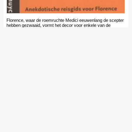
Florence, waar de roemruchte Medici eeuwenlang de scepter
hebben gezwaaid, vormt het decor voor enkele van de
grootste klassiekers uit de..
Inferno - Dan Brown
Robert Langdon, hoogleraar kunstgeschiedenis en symboliek,
wordt op een nacht wakker in een ziekenhuis in Florence
zonder te weten hoe hij daar is..
De geheimen van Inferno