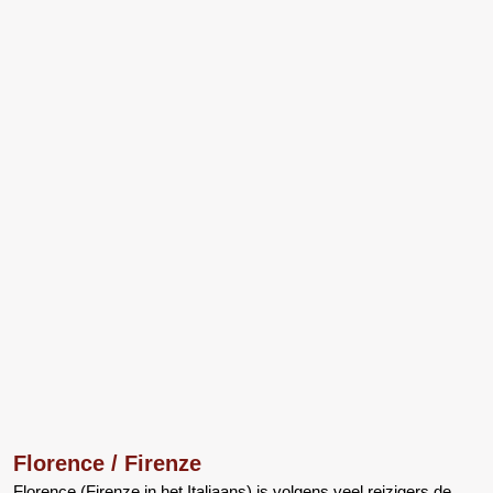
Florence / Firenze
Florence (Firenze in het Italiaans) is volgens veel reizigers de