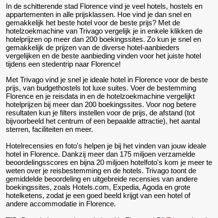
In de schitterende stad Florence vind je veel hotels, hostels en
appartementen in alle prijsklassen. Hoe vind je dan snel en
gemakkelijk het beste hotel voor de beste prijs? Met de
hotelzoekmachine van Trivago vergelijk je in enkele klikken de
hotelprijzen op meer dan 200 boekingssites. Zo kun je snel en
gemakkelijk de prijzen van de diverse hotel-aanbieders
vergelijken en de beste aanbieding vinden voor het juiste hotel
tijdens een stedentrip naar Florence!
Met Trivago vind je snel je ideale hotel in Florence voor de beste
prijs, van budgethostels tot luxe suites. Voer de bestemming
Florence en je reisdata in en de hotelzoekmachine vergelijkt
hotelprijzen bij meer dan 200 boekingssites. Voor nog betere
resultaten kun je filters instellen voor de prijs, de afstand (tot
bijvoorbeeld het centrum of een bepaalde attractie), het aantal
sterren, faciliteiten en meer.
Hotelrecensies en foto's helpen je bij het vinden van jouw ideale
hotel in Florence. Dankzij meer dan 175 miljoen verzamelde
beoordelingsscores en bijna 20 miljoen hotelfoto's kom je meer te
weten over je reisbestemming en de hotels. Trivago toont de
gemiddelde beoordeling en uitgebreide recensies van andere
boekingssites, zoals Hotels.com, Expedia, Agoda en grote
hotelketens, zodat je een goed beeld krijgt van een hotel of
andere accommodatie in Florence.